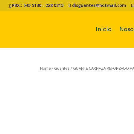
PBX.: 545 5130 - 228 0315
disguantes@hotmail.com
Inicio
Noso
Home
/
Guantes
/ GUANTE CARNAZA REFORZADO V