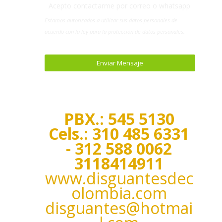
Acepto contactarme por correo o whatsapp
Estamos autorizados a utilizar sus datos personales de
acuerdo con la ley para la protección de datos personales.
Enviar Mensaje
PBX.: 545 5130
Cels.: 310 485 6331
- 312 588 0062
3118414911
www.disguantesdec
olombia.com
disguantes@hotmai