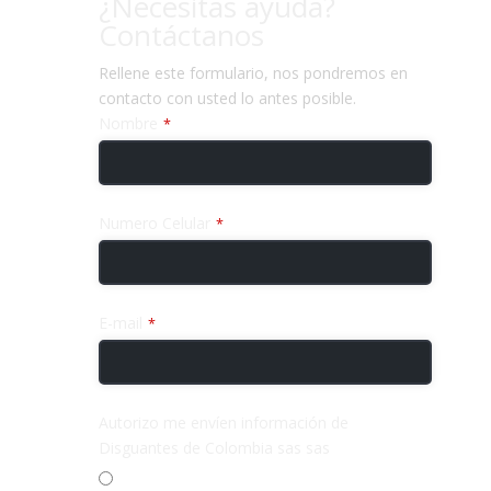
¿Necesitas ayuda?
Contáctanos
Rellene este formulario, nos pondremos en
contacto con usted lo antes posible.
Nombre
*
Numero Celular
*
E-mail
*
Autorizo me envíen información de
Disguantes de Colombia sas sas